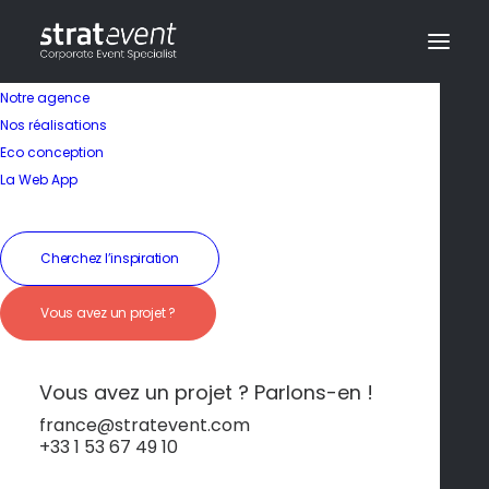
Notre agence
Nos réalisations
Eco conception
La Web App
Îles de Madère et
Cherchez l’inspiration
Açores
Vous avez un projet ?
Vous avez un projet ? Parlons-en !
france@stratevent.com
+33 1 53 67 49 10