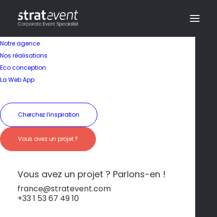
Notre agence
Nos réalisations
Eco conception
La Web App
Presqu’île de Giens et
Cherchez l’inspiration
Île de Porquerolles
Vous avez un projet ?
Vous avez un projet ? Parlons-en !
france@stratevent.com
+33 1 53 67 49 10