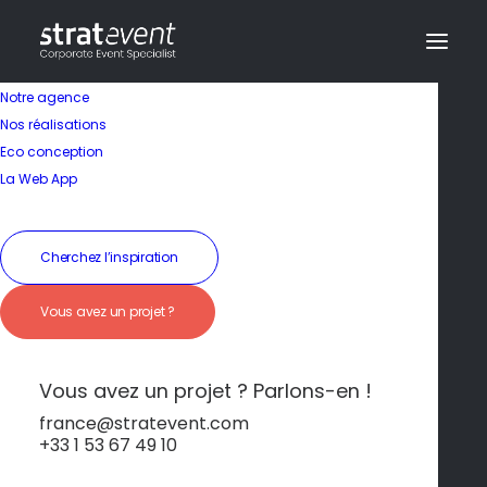
Notre agence
Nos réalisations
Eco conception
Accessible
La Web App
19 janvier 2026
|
In
Algarve
|
By
dev@creazy.fr
Cherchez l’inspiration
À moins d’une heure de l’aéroport de Faro,
l’algarve offre un dépaysement total sans
Vous avez un projet ?
logistique compliquée.
Vous avez un projet ? Parlons-en !
france@stratevent.com
+33 1 53 67 49 10