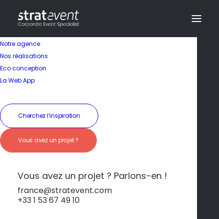
Notre agence
Politique de
Nos réalisations
Eco conception
confidentialité
La Web App
Cherchez l’inspiration
Vous avez un projet ?
Vous avez un projet ? Parlons-en !
Dernière mise à jour : avril 2026
france@stratevent.com
+33 1 53 67 49 10
Cette rubrique a pour objet de vous dispenser
une information complète sur les modalités de