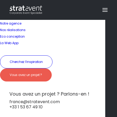
Notre agence
Nos réalisations
Eco conception
Capitale de la
La Web App
gastronomie et du
vin
Cherchez l’inspiration
Vous avez un projet ?
19 janvier 2026
|
In
Beaujolais
|
By
dev@creazy.fr
Moutarde, escargots, pain d’épices et grands
Vous avez un projet ? Parlons-en !
crus pour des moments gourmands
inoubliables.
france@stratevent.com
+33 1 53 67 49 10