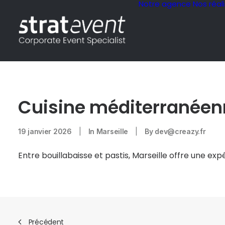
Notre agence
Nos réal
Cuisine méditerranéenn
19 janvier 2026
|
In
Marseille
|
By
dev@creazy.fr
Entre bouillabaisse et pastis, Marseille offre une ex
Précédent