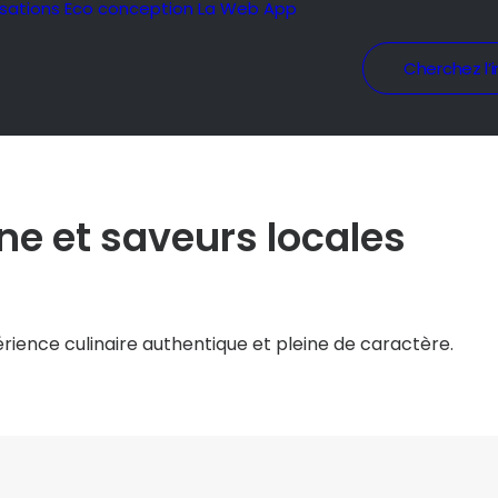
isations
Eco conception
La Web App
Cherchez l’i
e et saveurs locales
périence culinaire authentique et pleine de caractère.