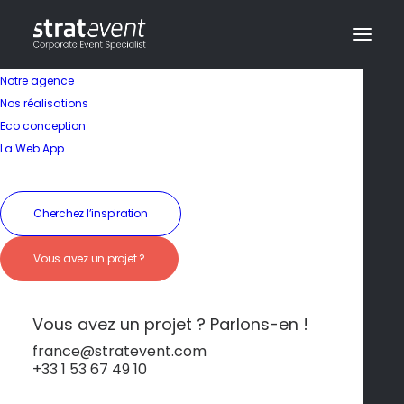
Notre agence
Nos réalisations
Eco conception
Des activités team-
La Web App
building inédites
Cherchez l’inspiration
19 janvier 2026
|
In
Comporta
|
By
dev@creazy.fr
Vous avez un projet ?
Balade à cheval sur la plage, surf, 4×4 dans la
réserve naturelle… Ici, on mixe aventure et
élégance.
Vous avez un projet ? Parlons-en !
france@stratevent.com
+33 1 53 67 49 10