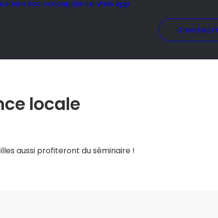
isations
Eco conception
La Web App
Cherchez l’i
ce locale
illes aussi profiteront du séminaire !