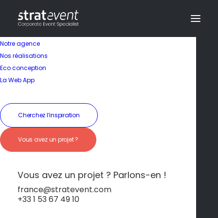
Notre agence
Nos réalisations
Eco conception
La Toscane dans
La Web App
l’assiette
Cherchez l’inspiration
19 janvier 2026
|
In
Florence
|
By
dev@creazy.fr
Vous avez un projet ?
Pâtes fraîches, vins prestigieux et huile d’olive
d’exception raviront les gourmands.
Vous avez un projet ? Parlons-en !
france@stratevent.com
+33 1 53 67 49 10