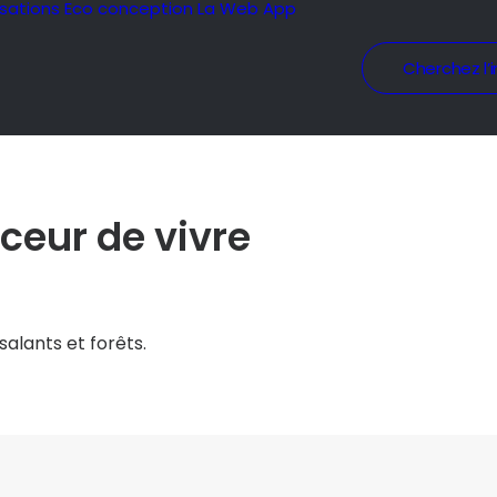
isations
Eco conception
La Web App
Cherchez l’i
uceur de vivre
alants et forêts.