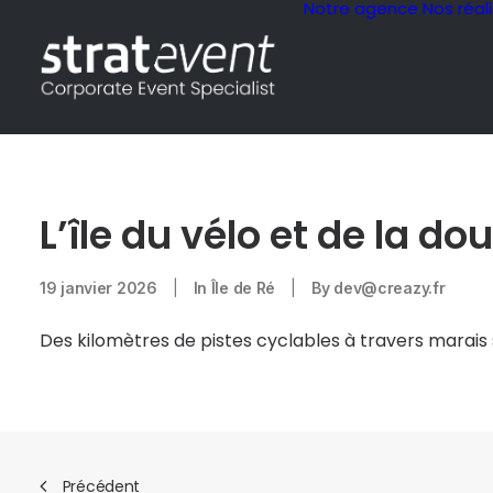
Notre agence
Nos réal
L’île du vélo et de la do
19 janvier 2026
|
In
Île de Ré
|
By
dev@creazy.fr
Des kilomètres de pistes cyclables à travers marais s
Précédent