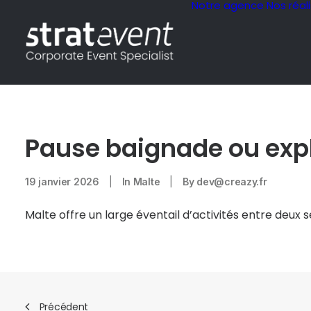
Notre agence
Nos réal
Pause baignade ou expl
19 janvier 2026
|
In
Malte
|
By
dev@creazy.fr
Malte offre un large éventail d’activités entre deux 
Précédent