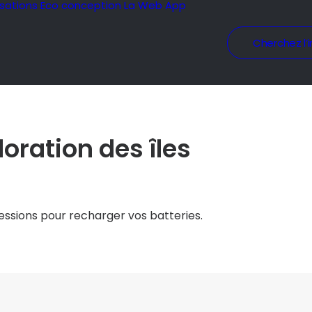
isations
Eco conception
La Web App
Cherchez l’i
oration des îles
sessions pour recharger vos batteries.