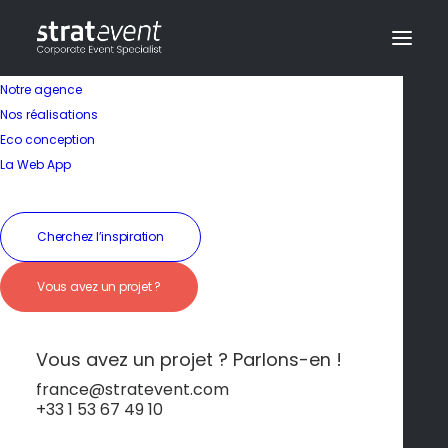
Notre agence
Nos réalisations
Eco conception
Richesse culturelle et
La Web App
historique
Cherchez l’inspiration
19 janvier 2026
|
In
Porto et Douro
|
By
dev@creazy.fr
Vous avez un projet ?
Porto regorge de sites historiques comme le
quartier de la Ribeira, la librairie Lello et la
cathédrale Sé, offrant de nombreuses
Vous avez un projet ? Parlons-en !
opportunités de visites culturelles.
france@stratevent.com
+33 1 53 67 49 10