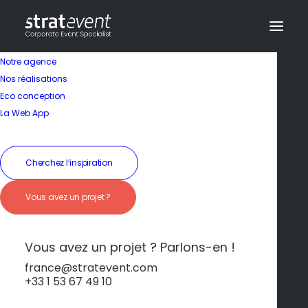
Notre agence
Nos réalisations
Eco conception
Terroir d’exception et
La Web App
gastronomie
Cherchez l’inspiration
19 janvier 2026
|
In
Aix-en-Provence
|
By
dev@creazy.fr
Vous avez un projet ?
Les produits locaux, oliviers et vins offrent une
expérience culinaire authentique et
gourmande.
Vous avez un projet ? Parlons-en !
france@stratevent.com
+33 1 53 67 49 10