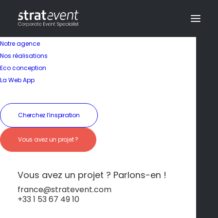
Notre agence
Nos réalisations
Eco conception
Un cadre idéal pour
La Web App
allier travail et bien-
être
Cherchez l’inspiration
Vous avez un projet ?
19 janvier 2026
|
In
Ibiza
|
By
dev@creazy.fr
Yoga, sports nautiques et espaces de séminaire
Vous avez un projet ? Parlons-en !
en pleine nature.
france@stratevent.com
+33 1 53 67 49 10