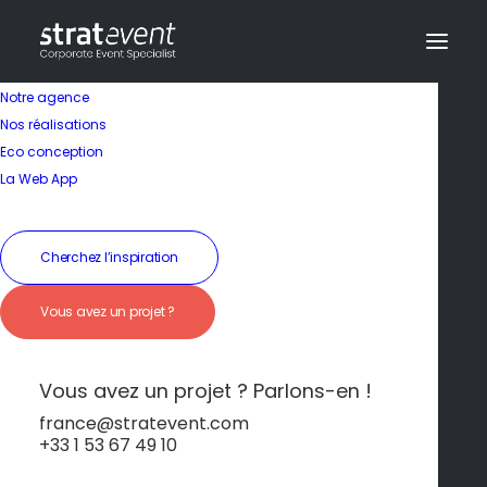
Notre agence
Nos réalisations
Eco conception
Un cadre idéal pour
La Web App
marier culture et
nature
Cherchez l’inspiration
Vous avez un projet ?
19 janvier 2026
|
In
Versailles
,
Ile de France
|
By
dev@creazy.fr
Le parc, les bosquets et le Grand Canal offrent
Vous avez un projet ? Parlons-en !
des promenades inoubliables.
france@stratevent.com
+33 1 53 67 49 10