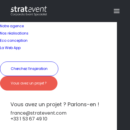
Notre agence
Nos réalisations
Eco conception
Un cadre idéal pour
La Web App
se ressourcer
Cherchez l’inspiration
19 janvier 2026
|
In
Saint-Malo
|
By
dev@creazy.fr
Vous avez un projet ?
Entre plages de sable fin, balades en bord de
mer et paysages à couper le souffle.
Vous avez un projet ? Parlons-en !
france@stratevent.com
+33 1 53 67 49 10