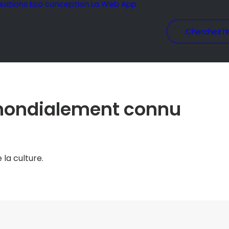
isations
Eco conception
La Web App
Cherchez l’i
 mondialement connu
 la culture.