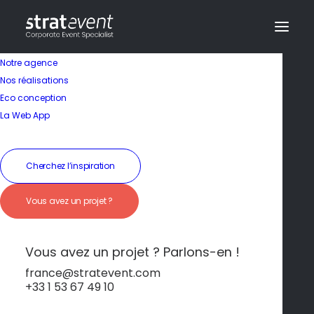
Notre agence
Nos réalisations
Eco conception
Un lieu idéal pour un
La Web App
séminaire exclusif
Cherchez l’inspiration
19 janvier 2026
|
In
Malte
|
By
dev@creazy.fr
Vous avez un projet ?
Déconnexion et inspiration dans un cadre
naturel unique.
Vous avez un projet ? Parlons-en !
france@stratevent.com
+33 1 53 67 49 10