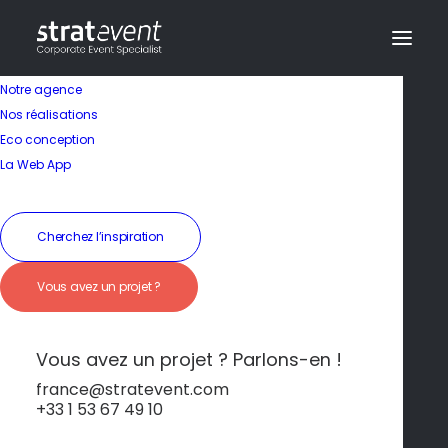
Notre agence
Nos réalisations
Eco conception
Un patrimoine
La Web App
naturel et historique
Cherchez l’inspiration
19 janvier 2026
|
In
Ile de France
|
By
dev@creazy.fr
Vous avez un projet ?
Étangs, châteaux et sentiers offrent des
panoramas variés et enchanteurs.
Vous avez un projet ? Parlons-en !
france@stratevent.com
+33 1 53 67 49 10