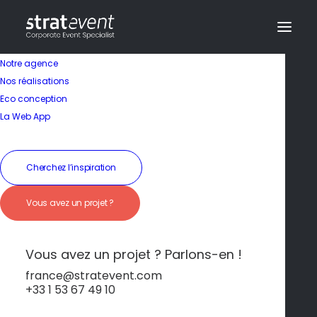
Notre agence
Nos réalisations
Eco conception
Un team-building
La Web App
haut en couleurs
Cherchez l’inspiration
19 janvier 2026
|
In
Lisbonne
|
By
dev@creazy.fr
Vous avez un projet ?
Course d’orientation dans l’Alfama, atelier
d’azulejos ou challenge en tuk-tuk à travers la
ville.
Vous avez un projet ? Parlons-en !
france@stratevent.com
+33 1 53 67 49 10