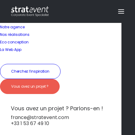
Notre agence
Nos réalisations
Eco conception
Une ambiance
La Web App
chaleureuse et
festive
Cherchez l’inspiration
Vous avez un projet ?
19 janvier 2026
|
In
Barcelone
|
By
dev@creazy.fr
Tapas, marchés animés et rooftops avec vue
Vous avez un projet ? Parlons-en !
sur la ville.
france@stratevent.com
+33 1 53 67 49 10