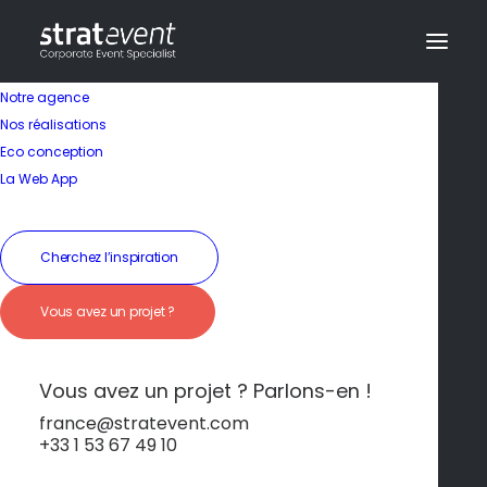
Notre agence
Nos réalisations
Eco conception
Une gastronomie
La Web App
riche et conviviale
Cherchez l’inspiration
19 janvier 2026
|
In
Mykonos
|
By
dev@creazy.fr
Vous avez un projet ?
Dégustez mezze, poissons grillés et fromages
locaux dans des tavernes pleines de charme.
Vous avez un projet ? Parlons-en !
france@stratevent.com
+33 1 53 67 49 10