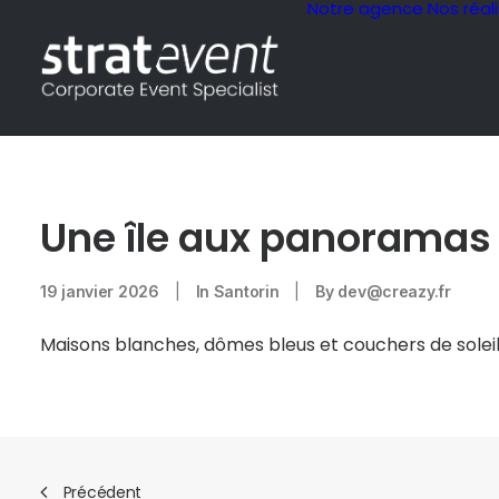
Notre agence
Nos réal
Une île aux panoramas 
19 janvier 2026
|
In
Santorin
|
By
dev@creazy.fr
Maisons blanches, dômes bleus et couchers de soleil
Précédent