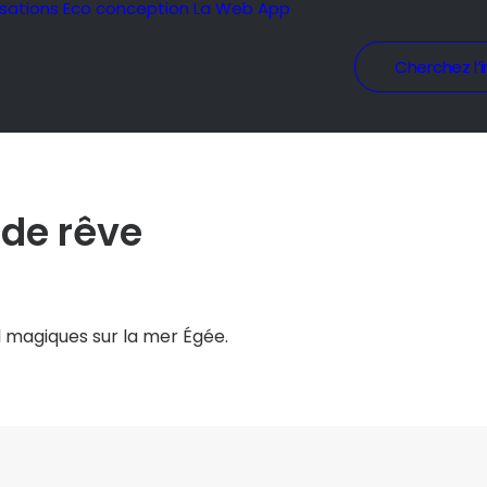
isations
Eco conception
La Web App
Cherchez l’i
de rêve
 magiques sur la mer Égée.