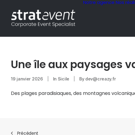
Notre agence
Nos réal
Une île aux paysages v
19 janvier 2026
|
In
Sicile
|
By
dev@creazy.fr
Des plages paradisiaques, des montagnes volcanique
Précédent