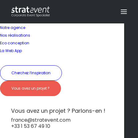
Notre agence
Nos réalisations
Eco conception
Une île pleine de
La Web App
surprises
Cherchez l’inspiration
19 janvier 2026
|
In
Ibiza
|
By
dev@creazy.fr
Vous avez un projet ?
Ibiza, plus qu’une destination festive, est un lieu
inspirant pour des séminaires créatifs.
Vous avez un projet ? Parlons-en !
france@stratevent.com
+33 1 53 67 49 10