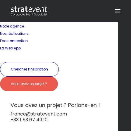
Notre agence
Nos réalisations
Eco conception
Une nature
La Web App
préservée et
sauvage
Cherchez l’inspiration
Vous avez un projet ?
19 janvier 2026
|
In
Île de Ré
|
By
dev@creazy.fr
Oiseaux migrateurs, dunes et paysages à
Vous avez un projet ? Parlons-en !
couper le souffle.
france@stratevent.com
+33 1 53 67 49 10