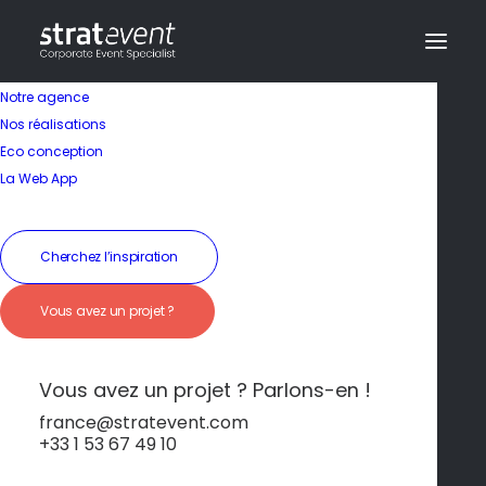
Notre agence
Nos réalisations
Eco conception
Une région idéale
La Web App
pour un séjour
convivial
Cherchez l’inspiration
Vous avez un projet ?
19 janvier 2026
|
In
Bourgogne
|
By
dev@creazy.fr
Entre dégustations, découvertes et moments
Vous avez un projet ? Parlons-en !
de partage, la Bourgogne invite à la douceur de
vivre.
france@stratevent.com
+33 1 53 67 49 10