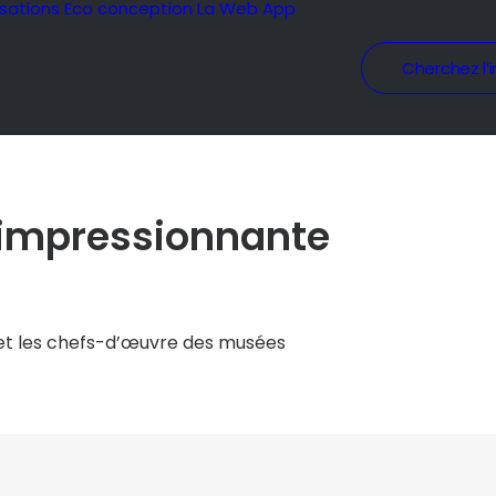
isations
Eco conception
La Web App
Cherchez l’i
e impressionnante
s et les chefs-d’œuvre des musées