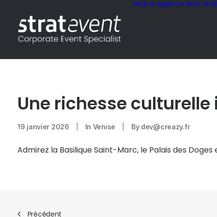
Notre agence
Nos réal
Une richesse culturell
19 janvier 2026
|
In
Venise
|
By
dev@creazy.fr
Admirez la Basilique Saint-Marc, le Palais des Doge
Précédent