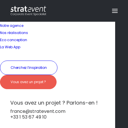
Notre agence
Nos réalisations
Eco conception
Une vie nocturne
La Web App
vibrante et intense
Cherchez l’inspiration
19 janvier 2026
|
In
Berlin
|
By
dev@creazy.fr
Vous avez un projet ?
Bars underground, clubs mythiques et concerts
improvisés à chaque coin de rue.
Vous avez un projet ? Parlons-en !
france@stratevent.com
+33 1 53 67 49 10