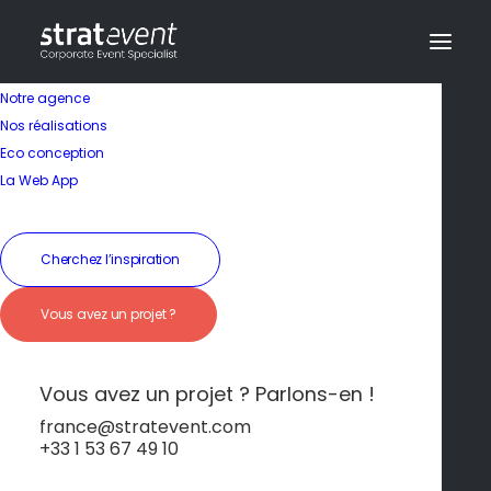
Notre agence
Nos réalisations
Eco conception
Une ville au charme
La Web App
Belle Époque
Cherchez l’inspiration
19 janvier 2026
|
In
Arcachon
|
By
dev@creazy.fr
Vous avez un projet ?
Les superbes villas arcachonnaises témoignent
du passé élégant de la station balnéaire.
Vous avez un projet ? Parlons-en !
france@stratevent.com
+33 1 53 67 49 10