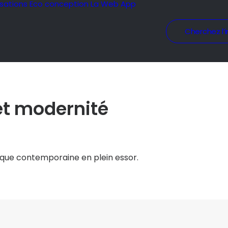
isations
Eco conception
La Web App
Cherchez l’i
 et modernité
tique contemporaine en plein essor.