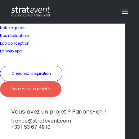
Notre agence
Nos réalisations
Eco conception
Ville verte et éco-
La Web App
responsable
Cherchez l’inspiration
19 janvier 2026
|
In
Ljubljana
|
By
dev@creazy.fr
Vous avez un projet ?
Ljubljana est la première capitale verte
d'Europe, alliant nature et développement
durable.
Vous avez un projet ? Parlons-en !
france@stratevent.com
+33 1 53 67 49 10