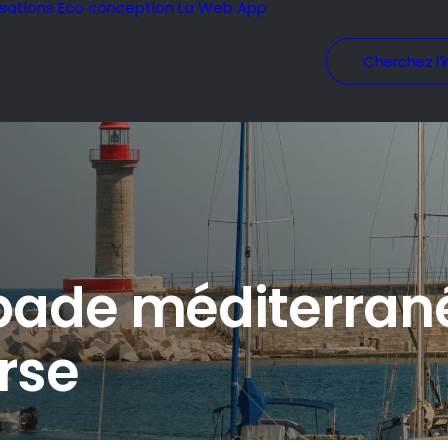
isations
Eco conception
La Web App
Cherchez l’i
apade méditerra
rse