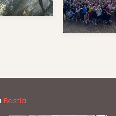
à
Bastia