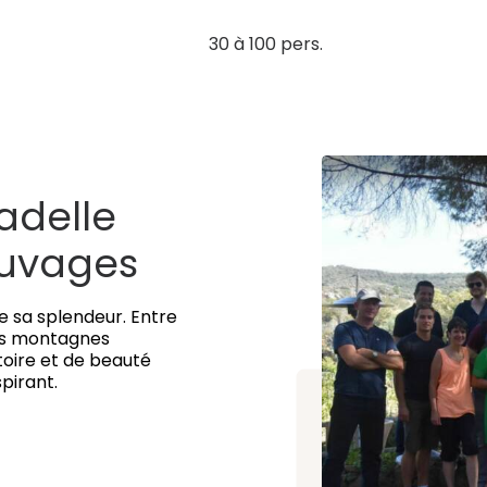
30 à 100 pers.
adelle
auvages
te sa splendeur. Entre
ses montagnes
toire et de beauté
pirant.