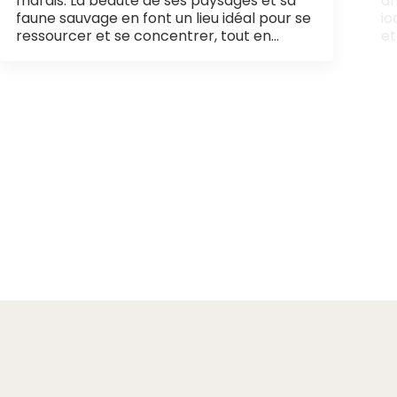
marais. La beauté de ses paysages et sa
a
faune sauvage en font un lieu idéal pour se
io
ressourcer et se concentrer, tout en…
et