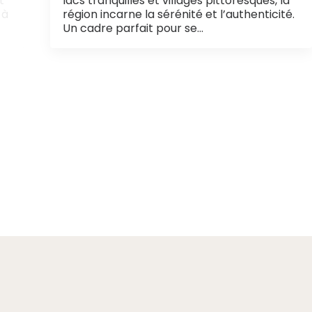
t
lacs tranquilles et villages pittoresques, la
 à
région incarne la sérénité et l’authenticité.
Un cadre parfait pour se…