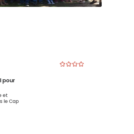
l pour
 et
s le Cap