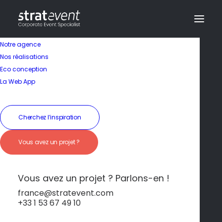
Notre agence
Nos réalisations
Eco conception
Séminaire en France
La Web App
Carcassonne – Cité
Cherchez l’inspiration
médiévale et
Vous avez un projet ?
patrimoine
d’exception
Vous avez un projet ? Parlons-en !
france@stratevent.com
+33 1 53 67 49 10
Carcassonne
France