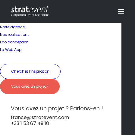
Notre agence
Nos réalisations
Eco conception
La Web App
Séminaire en France
Cherchez l’inspiration
Chantilly – Château,
Vous avez un projet ?
chevaux et nature
royale
Vous avez un projet ? Parlons-en !
france@stratevent.com
+33 1 53 67 49 10
Chantilly
France