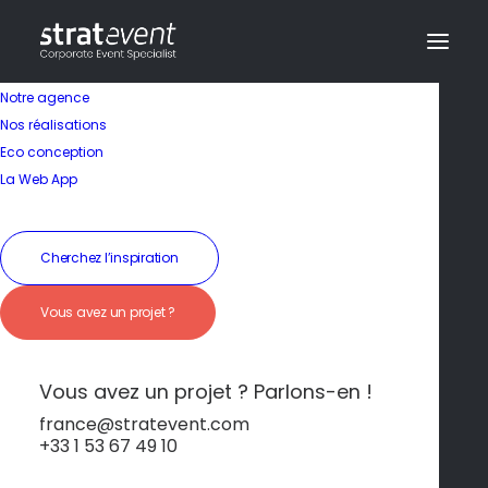
Notre agence
Nos réalisations
Eco conception
La Web App
Séminaire en France
Cherchez l’inspiration
le Touquet – Charme
Vous avez un projet ?
balnéaire et élégance
nordiste
Vous avez un projet ? Parlons-en !
france@stratevent.com
+33 1 53 67 49 10
Le Touquet
France