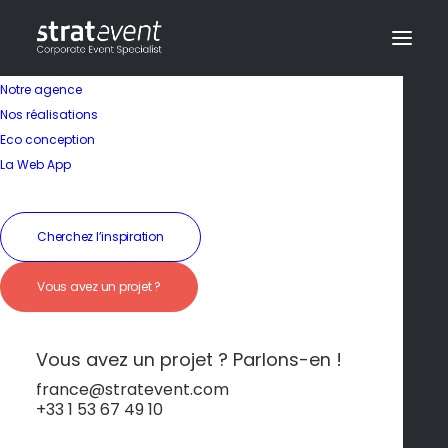
Notre agence
Nos réalisations
Eco conception
La Web App
Séminaire en France
Cherchez l’inspiration
la Normandie –
Vous avez un projet ?
Plages, patrimoine et
authenticité
Vous avez un projet ? Parlons-en !
france@stratevent.com
+33 1 53 67 49 10
Normandie
France