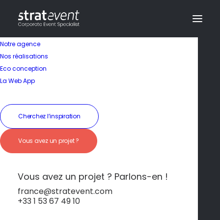
Notre agence
Nos réalisations
Eco conception
La Web App
Séminaire en France
Cherchez l’inspiration
Paris – Élégance,
Vous avez un projet ?
culture et art de vivre
à la française
Vous avez un projet ? Parlons-en !
france@stratevent.com
+33 1 53 67 49 10
Paris
France