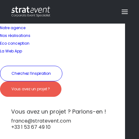
Notre agence
Nos réalisations
Eco conception
La Web App
Séminaire en France
Cherchez l’inspiration
Saint-Malo –
Vous avez un projet ?
Remparts et embruns
vivifiants
Vous avez un projet ? Parlons-en !
france@stratevent.com
+33 1 53 67 49 10
Saint-Malo
France