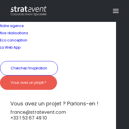
Notre agence
Nos réalisations
Eco conception
La Web App
Séminaire en France
Cherchez l’inspiration
Strasbourg – Ville
Vous avez un projet ?
européenne, culture
et histoire
Vous avez un projet ? Parlons-en !
france@stratevent.com
+33 1 53 67 49 10
Strasbourg
France