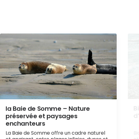
B
la Baie de Somme – Nature
d
préservée et paysages
enchanteurs
La Baie de Somme offre un cadre naturel
Bi