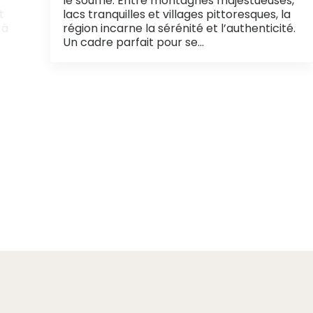
le souffle. Entre montagnes majestueuses,
t
lacs tranquilles et villages pittoresques, la
 à
région incarne la sérénité et l’authenticité.
Un cadre parfait pour se…