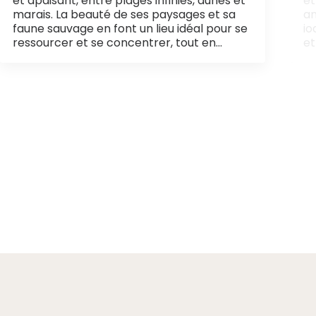
et apaisant, entre plages infinies, dunes et
et
marais. La beauté de ses paysages et sa
a
faune sauvage en font un lieu idéal pour se
io
ressourcer et se concentrer, tout en…
et