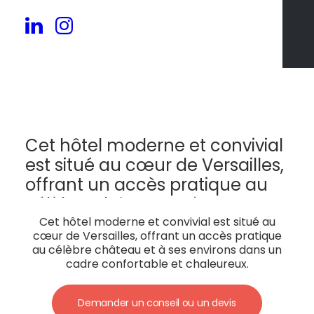
60
Cet hôtel moderne et convivial
est situé au cœur de Versailles,
offrant un accès pratique au
célèbre château et à ses
environs dans un cadre
Cet hôtel moderne et convivial est situé au
cœur de Versailles, offrant un accès pratique
confortable et chaleureux.
au célèbre château et à ses environs dans un
cadre confortable et chaleureux.
Demander un conseil ou un devis