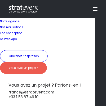
Notre agence
Nos réalisations
Eco conception
La Web App
Cherchez l’inspiration
Charme discret à
Vous avez un projet ?
deux pas du Château
de Versailles
Vous avez un projet ? Parlons-en !
france@stratevent.com
+33 1 53 67 49 10
***