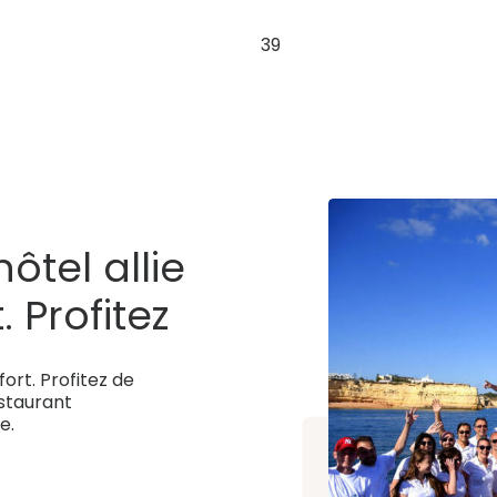
39
ôtel allie
 Profitez
tes, d’un
fort. Profitez de
estaurant
estaurant
e.
r une