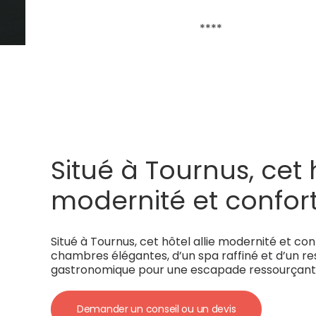
****
Situé à Tournus, cet h
modernité et confort.
de chambres élégan
Situé à Tournus, cet hôtel allie modernité et con
spa raffiné et d’un r
chambres élégantes, d’un spa raffiné et d’un r
gastronomique pour une escapade ressourçant
gastronomique pou
Demander un conseil ou un devis