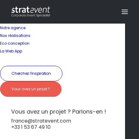
Notre agence
Nos réalisations
Eco conception
La Web App
Cherchez l’inspiration
Vous avez un projet ?
Charme et Élégance
en bord de mer
Vous avez un projet ? Parlons-en !
france@stratevent.com
+33 1 53 67 49 10
****