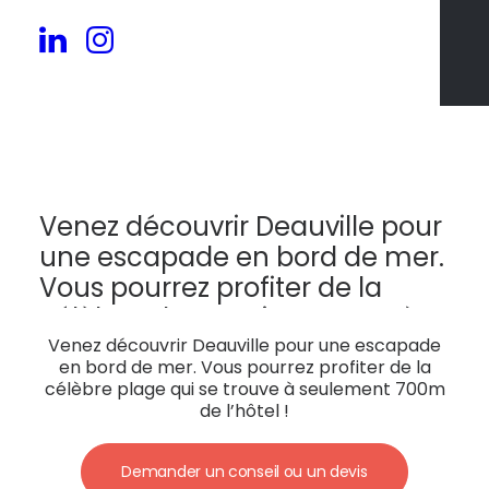
53
Venez découvrir Deauville pour
une escapade en bord de mer.
Vous pourrez profiter de la
célèbre plage qui se trouve à
seulement 700m de l’hôtel !
Venez découvrir Deauville pour une escapade
en bord de mer. Vous pourrez profiter de la
célèbre plage qui se trouve à seulement 700m
de l’hôtel !
Demander un conseil ou un devis