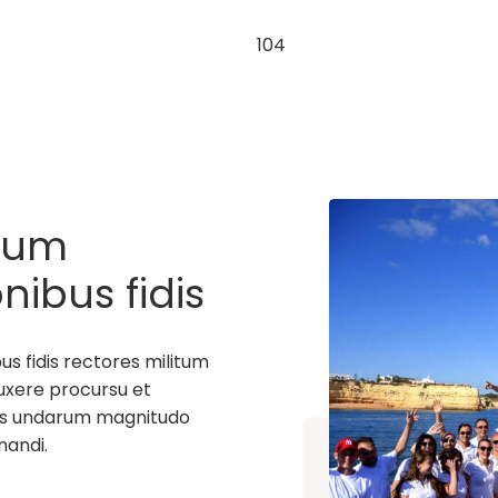
104
tum
nibus fidis
sera data
 fidis rectores militum
uxere procursu et
uius undarum magnitudo
nandi.