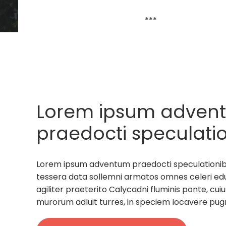
***
Lorem ipsum adven
praedocti speculatio
rectores militum tes
Lorem ipsum adventum praedocti speculationibus
sollemni armatos.
tessera data sollemni armatos omnes celeri ed
agiliter praeterito Calycadni fluminis ponte, c
murorum adluit turres, in speciem locavere pug