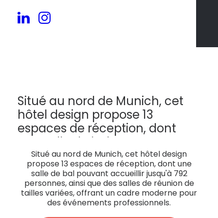
424
Situé au nord de Munich, cet
hôtel design propose 13
espaces de réception, dont
une salle de bal pouvant
accueillir jusqu'à 792
Situé au nord de Munich, cet hôtel design
propose 13 espaces de réception, dont une
personnes, ainsi que des salles
salle de bal pouvant accueillir jusqu'à 792
de réunion de tailles variées,
personnes, ainsi que des salles de réunion de
tailles variées, offrant un cadre moderne pour
offrant un cadre moderne
des événements professionnels.
pour des événements