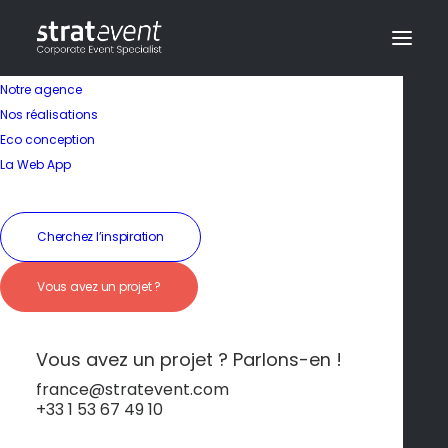
Notre agence
Nos réalisations
Eco conception
La Web App
Cherchez l’inspiration
Vous avez un projet ?
Design & Innovation
au cœur de Munich
Vous avez un projet ? Parlons-en !
france@stratevent.com
+33 1 53 67 49 10
****