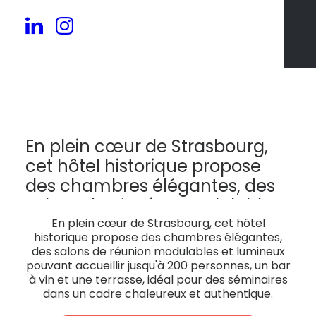
72
En plein cœur de Strasbourg,
cet hôtel historique propose
des chambres élégantes, des
salons de réunion modulables
et lumineux pouvant accueillir
En plein cœur de Strasbourg, cet hôtel
historique propose des chambres élégantes,
jusqu'à 200 personnes, un bar
des salons de réunion modulables et lumineux
à vin et une terrasse, idéal pour
pouvant accueillir jusqu'à 200 personnes, un bar
à vin et une terrasse, idéal pour des séminaires
des séminaires dans un cadre
dans un cadre chaleureux et authentique.
chaleureux et authentique.