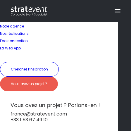
Notre agence
Nos réalisations
Eco conception
La Web App
Cherchez l’inspiration
Vous avez un projet ?
Élégance historique et
confort moderne
Vous avez un projet ? Parlons-en !
france@stratevent.com
+33 1 53 67 49 10
****