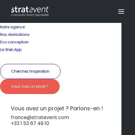
Notre agence
Nos réalisations
Eco conception
La Web App
Cherchez l’inspiration
Élégance marocaine
Vous avez un projet ?
dans un palais
impérial
Vous avez un projet ? Parlons-en !
france@stratevent.com
+33 1 53 67 49 10
*****