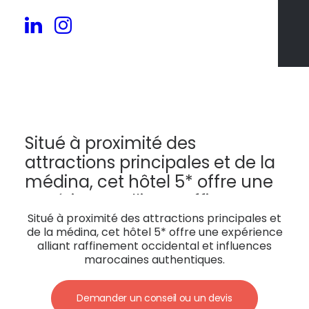
332
Situé à proximité des
attractions principales et de la
médina, cet hôtel 5* offre une
expérience alliant raffinement
occidental et influences
Situé à proximité des attractions principales et
de la médina, cet hôtel 5* offre une expérience
marocaines authentiques.
alliant raffinement occidental et influences
marocaines authentiques.
Demander un conseil ou un devis