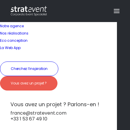
Notre agence
Nos réalisations
Eco conception
La Web App
Cherchez l’inspiration
Vous avez un projet ?
Élégance moderne au
cœur de la ville
Vous avez un projet ? Parlons-en !
france@stratevent.com
+33 1 53 67 49 10
****