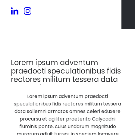
250
Lorem ipsum adventum
praedocti speculationibus fidis
rectores militum tessera data
sollemni armatos.
Lorem ipsum adventum praedocti
speculationibus fidis rectores militum tessera
data sollemni armatos omnes celeri eduxere
procursu et agiliter praeterito Calycadni
fluminis ponte, cuius undarum magnitudo
murorum adluit turres, in speciem locavere