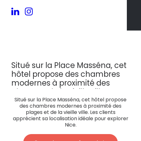
110
Situé sur la Place Masséna, cet
hôtel propose des chambres
modernes à proximité des
plages et de la vieille ville. Les
clients apprécient sa
Situé sur la Place Masséna, cet hôtel propose
des chambres modernes à proximité des
localisation idéale pour
plages et de la vieille ville. Les clients
explorer Nice.
apprécient sa localisation idéale pour explorer
Nice.