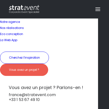
Notre agence
Nos réalisations
Eco conception
La Web App
Cherchez l’inspiration
Vous avez un projet ?
Élégance niçoise sur
la Place Masséna
Vous avez un projet ? Parlons-en !
france@stratevent.com
+33 1 53 67 49 10
****